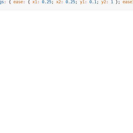
gs
:
 { 
ease
:
 { 
x1
:
 0.25
; 
x2
:
 0.25
; 
y1
:
 0.1
; 
y2
:
 1
 }; 
ease