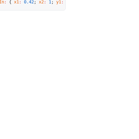
In
:
 { 
x1
:
 0.42
; 
x2
:
 1
; 
y1
:
 0
; 
y2
:
 1
 }; 
easeInOut
:
 { 
x1
:
 