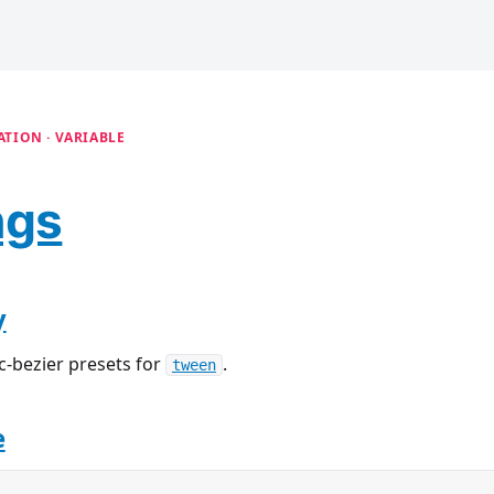
TION · VARIABLE
ngs
y
-bezier presets for
.
tween
e