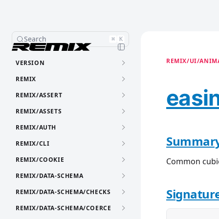
Search
⌘
K
REMIX/UI/ANIMA
VERSION
REMIX
easi
REMIX/ASSERT
REMIX/ASSETS
REMIX/AUTH
Summar
REMIX/CLI
REMIX/COOKIE
Common cubic
REMIX/DATA-SCHEMA
Signatur
REMIX/DATA-SCHEMA/CHECKS
REMIX/DATA-SCHEMA/COERCE